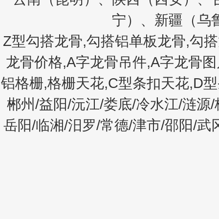
宁）、新疆（乌
Z型勾搭龙骨,勾搭铝单板龙骨,勾搭
龙骨价格,A字龙骨吊件,A字龙骨图
铝格栅,格栅天花,C型条扣天花,D型
郴州/益阳/沅江/娄底/冷水江/涟源/
岳阳/临湘/汨罗/常德/津市/邵阳/武