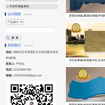
竹木纤维板系列
异型铝单板/幕墙铝单板/外墙铝单
地址:
湖南长沙市芙蓉区马王堆北路环保涂
料城F栋
冲孔铝单板/铝单板冲孔天花/外墙
联系人:
严先生
电话:
15243680788
邮箱:
1162028298@qq.com
圆弧铝单板/包柱铝单板/弧形铝单