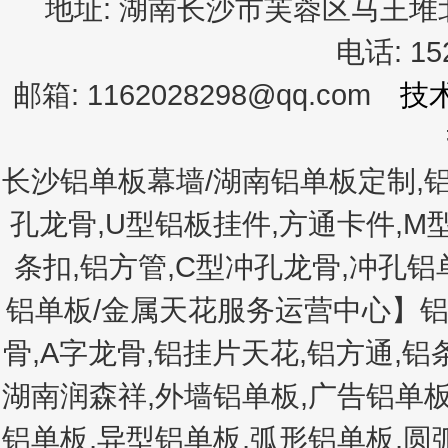
地址:
湖南长沙市芙蓉区马王
电话:
1
邮箱:
1162028298@qq.com
技
长沙铝单板幕墙/湖南铝单板定制,铝
孔龙骨,U型铝板挂件,方通卡件,M
条扣,铝方管,C型冲孔龙骨,冲孔
铝单板/金属天花服务运营中心】铝
骨,A字龙骨,铝挂片天花,铝方通,
湖南润森祥,外墙铝单板,广告铝单板
铝单板,异型铝单板,弧形铝单板,圆